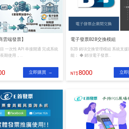
商雲端發票】
電子發票B2B交換模組
 一次性 API 串接開通 完成系統
B2B 銷項交換管理模組 系統支
期使用，...
能： ◆ 銷項電子發票...
00
8000
立即購買
立即