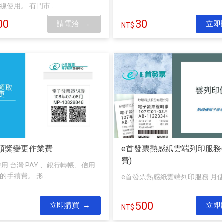
使用。 有門市...
00
30
請電洽
立即
領獎變更作業費
e首發票熱感紙雲端列印服務
費)
用 台灣 PAY 、銀行轉帳、信用
手續費。 形...
e首發票熱感紙雲端列印服務 月
500
立即購買
立即