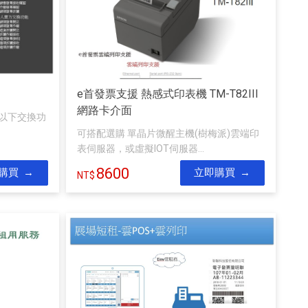
e首發票支援 熱感式印表機 TM-T82III
網路卡介面
援以下交換功
可搭配選購 單晶片微醒主機(樹梅派)雲端印
表伺服器，或虛擬IOT伺服器...
8600
購買
立即購買