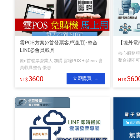
雲POS方案(e首發票客戶適用)-整合
【境外電
LINE@會員載具
核心服務項目
整合後即可長
原e首發票營業人 加購 雲端POS + @einv 會
員載具整合 優惠...
3600
360
立即購買