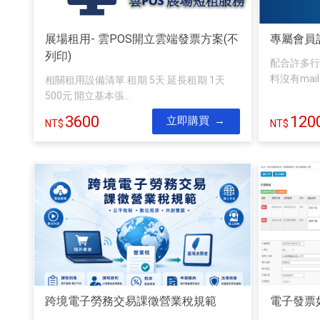
展場租用- 雲POS開立雲端發票方案(不
專屬會員
列印)
配合許多行
料沒有mai
相關租用設備清單 租期 5天 延長租期 1天
500元 開立基本張...
3600
120
立即購買
跨境電子勞務交易課徵營業稅規範
電子發票