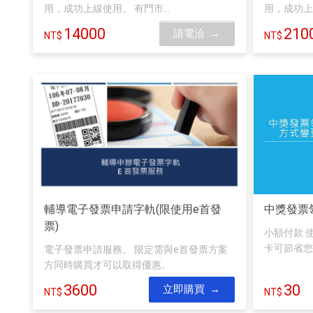
用，成功上線使用。 有門市...
用，成功上線
14000
210
請電洽
輔導電子發票申請字軌(限使用e首發
中獎發票
票)
小額付款 使
卡可節省您的
電子發票申請服務。 限定需與e首發票方案
方同時購買才可以取得優惠。
3600
30
立即購買