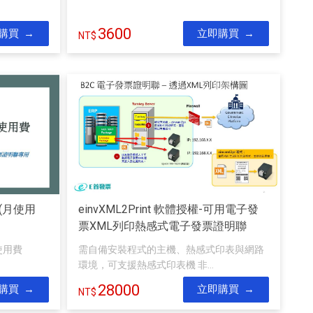
3600
購買
立即購買
(月使用
einvXML2Print 軟體授權-可用電子發
票XML列印熱感式電子發票證明聯
使用費
需自備安裝程式的主機、熱感式印表與網路
環境，可支援熱感式印表機 非...
28000
購買
立即購買