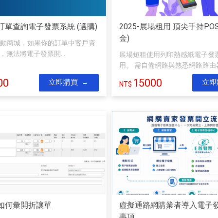
訂單查詢電子發票系統 (選購)
2025-展場租用 頂尖手持PO
金)
動商城，如果你的訂單中客戶資
l，無法將電子發票開...
展場短租使用列印熱感紙電子發
用。 需自備網路與熟悉網路路由器.
00
15000
立即購買
立即
如何彙開折讓單
虛擬通路網購業者導入電子
事項