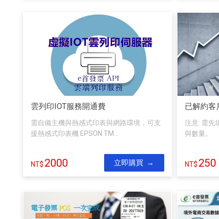
雲列印IOT服務開通費
已解約客
需自備主機與熱感式印表與網路環境，可支
注意: 需
援熱感式印表機 EPSON TM...
與數量。
2000
250
立即購買