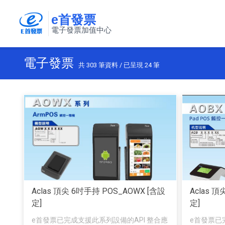
e首發票
電子發票加值中心
電子發票
共
303
筆資料 / 已呈現
24
筆
Aclas 頂尖 6吋手持 POS_AOWX [含設
Aclas 
定]
定]
e首發票已完成支援此系列設備的API 整合應
e首發票已