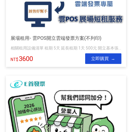
展場租用- 雲POS開立雲端發票方案(不列印)
相關租用設備清單 租期 5天 延長租期 1天 500元 開立基本張...
3600
立即購買