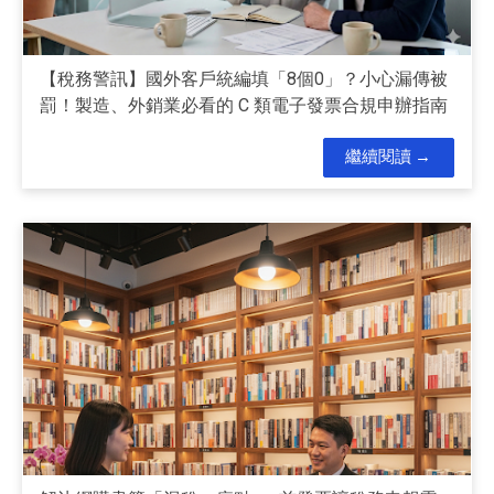
【稅務警訊】國外客戶統編填「8個0」？小心漏傳被
罰！製造、外銷業必看的 C 類電子發票合規申辦指南
繼續閱讀