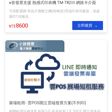
e首發票支援 熱感式印表機 TM-T82III 網路卡介面
可搭配選購 單晶片微醒主機(樹梅派)雲端印表伺服器，或虛
擬IOT伺服器...
8600
立即購買
展場租用- 雲POS開立雲端發票方案(不列印)
相關租用設備清單 租期 5天 延長租期 1天 500元 開立基本張...