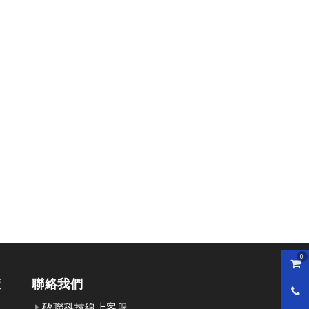
0
購物
策
聯絡我們
0800
矽聯科技線上客服