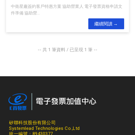
中衛星廠簽約客戶特惠方案 協助營業人 電子發票資格申請文
件準備 協助營...
繼續閱讀
-- 共
1
筆資料 / 已呈現
1
筆 --
矽聯科技股份有限公司
Systemlead Technologies Co.,Ltd
統一編號：89430377