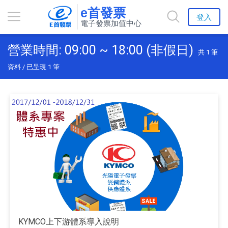
e首發票
登入
電子發票加值中心
營業時間: 09:00 ~ 18:00 (非假日)
共
1
筆
資料 / 已呈現
1
筆
KYMCO上下游體系導入說明