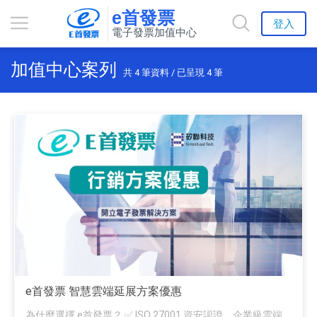
e首發票
登入
電子發票加值中心
加值中心案列
共
4
筆資料 / 已呈現
4
筆
e首發票 智慧雲端延展方案優惠
為什麼選擇 e首發票？ ✅ ISO 27001 資安認證 企業級雲端...