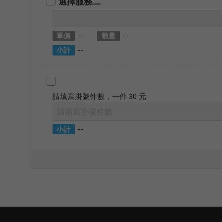
選擇服務二
--
--
單價
數量
--
小計
請填寫掛號件數，一件 30 元
--
小計