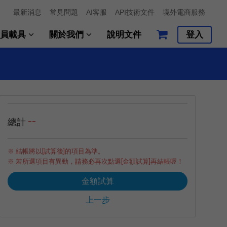
最新消息
常見問題
AI客服
API技術文件
境外電商服務
會員載具
關於我們
說明文件
登入
--
總計
※ 結帳將以[試算後]的項目為準。
※ 若所選項目有異動，請務必再次點選[金額試算]再結帳喔！
金額試算
上一步