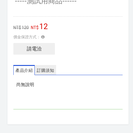
-----測試用商品------
12
120
價金保證方式：
請電洽
產品介紹
訂購須知
尚無說明