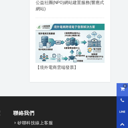
公益社團(NPO)網站建置服務(響應式
網站)
【境外電商雲端發票】
0
購物
0800
策
聯絡我們
LI
矽聯科技線上客服
回到