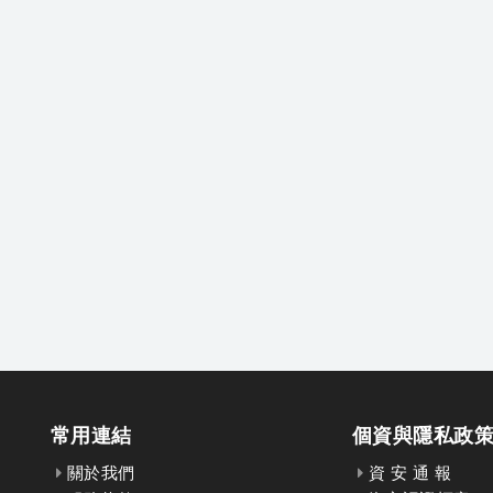
常用連結
個資與隱私政
關於我們
資 安 通 報