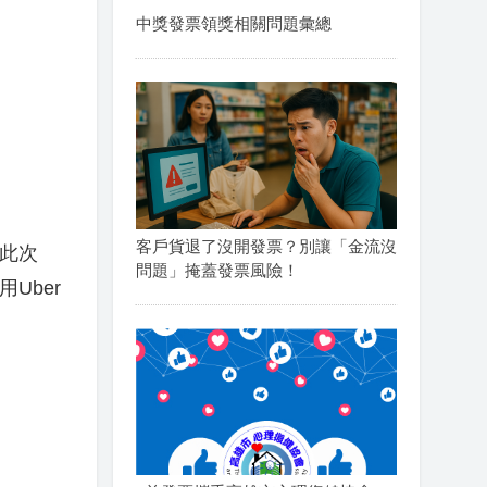
中獎發票領獎相關問題彙總
客戶貨退了沒開發票？別讓「金流沒
，此次
問題」掩蓋發票風險！
用
Uber