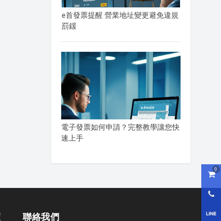
e首發票提醒 營業地址變更避免違規
罰鍰
電子發票如何申請？完整教學讓您快
速上手
0
購物
0800
LI
策
聯絡我們