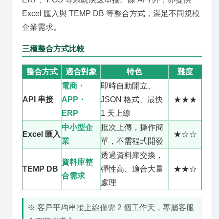
Excel 匯入與 TEMP DB 等整合方式，滿足不同規模
企業需求。
三種整合方式比較
整合方式
適合對象
特色
難度
電商・
即時自動開立、
API 串接
APP・
JSON 格式、最快
★★★
ERP
1 天上線
中小型企
批次上傳，操作簡
Excel 匯入
★☆☆
業
單，不需程式開發
透過資料庫交換，
資料庫整
TEMP DB
彈性高、適合大量
★★☆
合需求
處理
※ 客戶平均串接上線僅需 2 個工作天，專屬客服