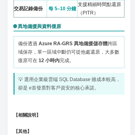
支援精細時間點還原
交易記錄備份
每 5–10 分鐘
（PITR）
🌐 異地備援與資料復原
備份透過
Azure RA-GRS 異地備援儲存體
跨區
域保存，單一區域中斷仍可從他處還原，大多數
復原可在
12 小時內
完成。
💡 選用企業級雲端 SQL Database 雖成本較高，
卻是 e首發票對客戶資安的核心承諾。
【相關說明】
【其他】