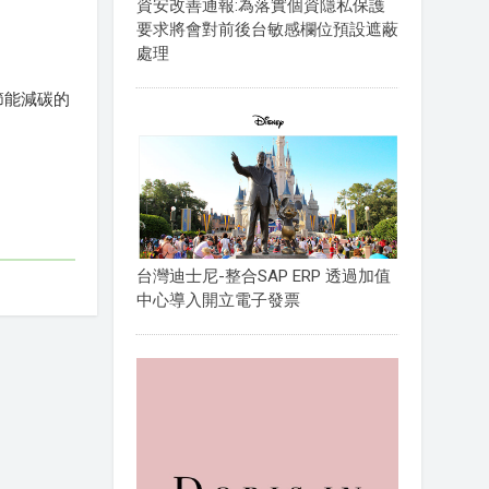
資安改善通報:為落實個資隱私保護
要求將會對前後台敏感欄位預設遮蔽
處理
節能減碳的
。
台灣迪士尼-整合SAP ERP 透過加值
中心導入開立電子發票