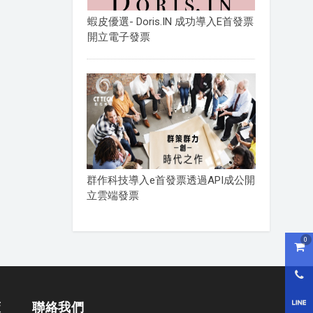
蝦皮優選- Doris.IN 成功導入E首發票
開立電子發票
群作科技導入e首發票透過API成公開
立雲端發票
0
購物
0800
LI
策
聯絡我們