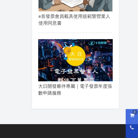
e首發票會員載具使用規範暨營業人
使用同意書
大日開發夥伴專屬｜電子發票年度張
數申購服務
0
購物
0800