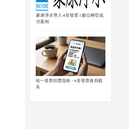
豪康淨水導入 e首發票 | 數位轉型成
功案例
統一發票領獎指南 - e首發票會員載
具