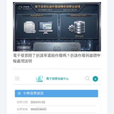
電子發票開了折讓單還能作廢嗎？折讓作廢與媒體申
報處理說明