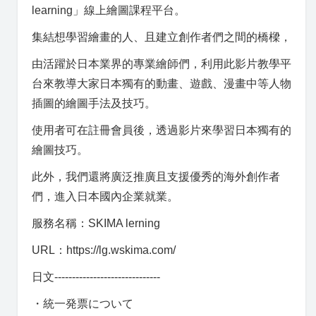
learning」線上繪圖課程平台。
集結想學習繪畫的人、且建立創作者們之間的橋樑，
由活躍於日本業界的專業繪師們，利用此影片教學平
台來教導大家日本獨有的動畫、遊戲、漫畫中等人物
插圖的繪圖手法及技巧。
使用者可在註冊會員後，透過影片來學習日本獨有的
繪圖技巧。
此外，我們還將廣泛推廣且支援優秀的海外創作者
們，進入日本國內企業就業。
服務名稱：SKIMA lerning
URL：https://lg.wskima.com/
日文------------------------------
・統一発票について