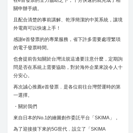
在e首發票的全力協助之下，十分快速的就完成了相
關申辦手續。
且配合清楚的事前講解、乾淨簡潔的中英系統，讓境
外電商可以快速上手！
感謝e首發票的的專業服務，省下許多需要處理繁瑣
的電子發票時間。
也會提前告知關於台灣法規這邊要注意什麼，定期詢
問是否在系統上需要協助，對於海外企業來說令人十
分安心。
再次誠心推薦e首發票﹐是各位前往台灣營運時的第
一選擇。
・關於我們
來自日本的No.1的繪圖創作委託平台「SKIMA」，
為了迎接接下來的5G世代﹐設立了「SKIMA