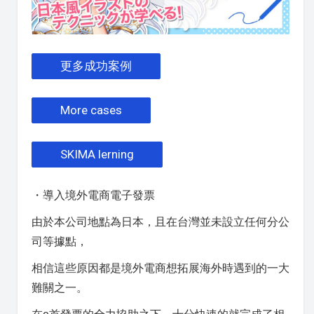
更多成功案例
More cases
SKIMA lerning
・導入境外電商電子發票
由於本公司地點為日本，且在台灣並未設立任何分公
司等據點，
相信這些原因都是境外電商想拓展海外時遇到的一大
難關之一。