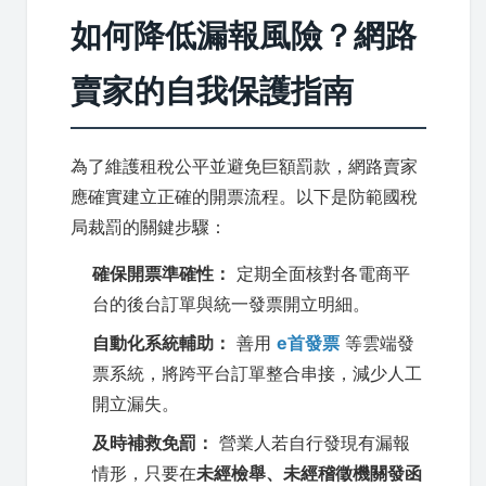
如何降低漏報風險？網路
賣家的自我保護指南
為了維護租稅公平並避免巨額罰款，網路賣家
應確實建立正確的開票流程。以下是防範國稅
局裁罰的關鍵步驟：
確保開票準確性：
定期全面核對各電商平
台的後台訂單與統一發票開立明細。
自動化系統輔助：
善用
e首發票
等雲端發
票系統，將跨平台訂單整合串接，減少人工
開立漏失。
及時補救免罰：
營業人若自行發現有漏報
情形，只要在
未經檢舉、未經稽徵機關發函