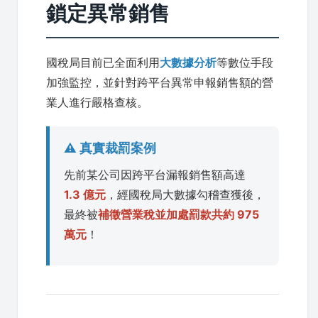
鎖定異常銷售
國稅局目前已全面利用
大數據分析
等數位手段
加強監控，並針對跨平台異常申報銷售額的營
業人進行嚴格查核。
⚠️ 真實裁罰案例
先前某公司因跨平台漏報銷售額高達
1.3 億元
，經國稅局大數據勾稽查獲後，
最終被
補徵營業稅並加處罰款共約 975
萬元
！