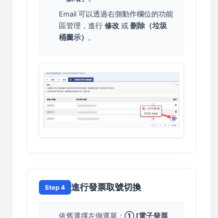
Email 可以透過右側動作欄位的功能
區管理，進行
修改
或
刪除（垃圾
桶圖示）
。
進行發票取號切換
Step 4
依舊選擇左側選單：
① [電子發票