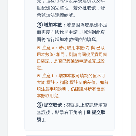
完，這樣可確保發票號連續以及年
度配號的完整性。若分批取號，發
票號無法連續給號。
⑤ 增加本數：
若是因為發票號不足
而再度向國稅局申請，則進到此頁
面將進行增加本數欄位的填寫。
🚨 注意 a：若可取用本數(7) 與 已取
用本數(8) 相同，則請向國稅局貴司窗
口確認，是否已經通過申請並完成設
定。
🚨 注意 b：增加本數可填寫的值不可
大於 標註 7 扣除 標註 8 的差值。如前
項注意事項說明，仍建議將所有發票
本數取用完。
⑥ 提交取號：
確認以上資訊皆填寫
無誤後，點擊右下角的
[ 💾 提交取
號 ]
。