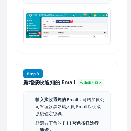
Step 3
新增接收通知的 Email
🔍 點圖可放大
輸入接收通知的 Email：
可增加貴公
司管理發票號碼人員 Email 以便取
號後確定號碼。
點選右下角的
[ ➕ ] 藍色按鈕進行
「新增」
。