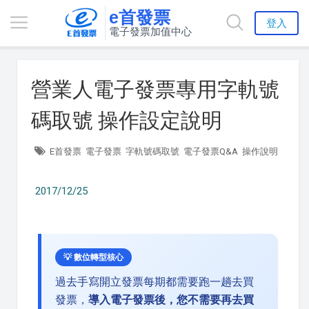
e首發票
登入
電子發票加值中心
營業人電子發票專用字軌號
碼取號 操作設定說明
E首發票
電子發票
字軌號碼取號
電子發票Q&A
操作說明
2017/12/25
💡 數位轉型核心
過去手寫開立發票每期都需要跑一趟去買
發票，
導入電子發票後，您不需要再去買