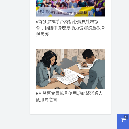
e首發票攜手台灣怡心寶貝社群協
會，捐贈中獎發票助力偏鄉孩童教育
與照護
e首發票會員載具使用規範暨營業人
使用同意書
0
購物