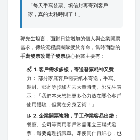
「每天手寫發票、填信封再寄到客戶
家，真的太耗時間了！」
郭先生坦言，面對日益增加的個人與企業開票
需求，傳統流程讓團隊疲於奔命，當時面臨的
手寫發票改電子發票
核心挑戰主要有：
📬
1. 客戶需求多樣，寄送發票耗神又費
力：
部分家庭客戶需要紙本寄送，手寫、
裝封、郵寄等步驟占去大量時間。郭先生表
示：「我們本來想把更多心力放在關心客戶
使用體驗，但實在分身乏術！」
📝
2. 企業開票複雜，手工作業容易出錯：
餐廳、公司等商用客戶常需開立三聯式發
票，還要處理折讓單。即便同仁再細心，也