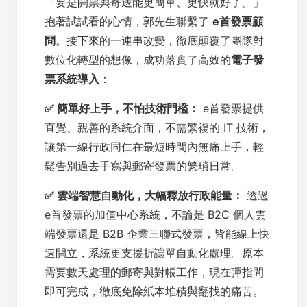
「要是開票與寄送能更簡單、更快就好了。」
抱著試試看的心情，郭先生聯繫了
e首發票顧
問
。接下來的一連串改變，徹底顛覆了團隊對
數位化轉型的想像，成功落實了高效的
電子發
票系統導入
：
✅ 簡單好上手，不怕技術門檻：
e首發票提供
直覺、親善的系統介面，不需繁複的 IT 技術，
讓第一線行政同仁在最短時間內無痛上手，輕
鬆告別過去手寫與郵寄發票的繁瑣日常。
✅ 雲端智慧自動化，大幅釋放行政能量：
透過
e首發票的加值中心系統，不論是 B2C 個人雲
端發票還是 B2B 企業三聯式發票，皆能線上快
速開立，系統更支援折讓單自動化處理。原本
需要數天處理的郵寄與對帳工作，現在彈指間
即可完成，徹底免除紙本堆積與翻找的痛苦。