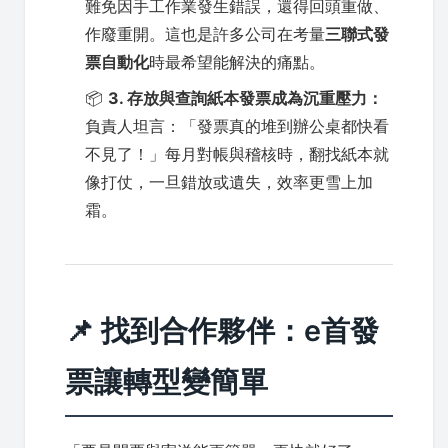
難免因手工作業發生錯誤，還得回頭重做、
作廢重開。這也是許多公司在考量
三聯式發
票自動化
時最希望能解決的痛點。
📦
3. 存放與查詢紙本發票成為沉重壓力：
負責人坦言：「發票真的堆到辦公桌都快看
不見了！」每月對帳與稽核時，翻找紙本就
像打仗，一旦錯放或遺失，效率更雪上加
霜。
📌 找到合作夥伴：e首發
票讓轉型變簡單