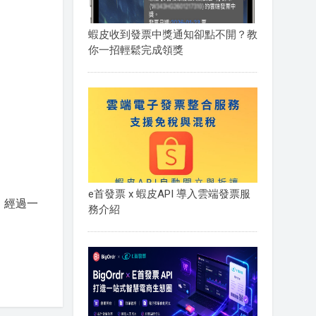
蝦皮收到發票中獎通知卻點不開？教
你一招輕鬆完成領獎
e首發票 x 蝦皮API 導入雲端發票服
。經過一
務介紹