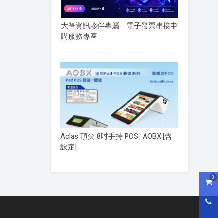
大筆資訊夥伴專屬｜電子發票串接申
購服務專區
Aclas 頂尖 8吋手持 POS_AOBX [含
設定]
0
購物
0800