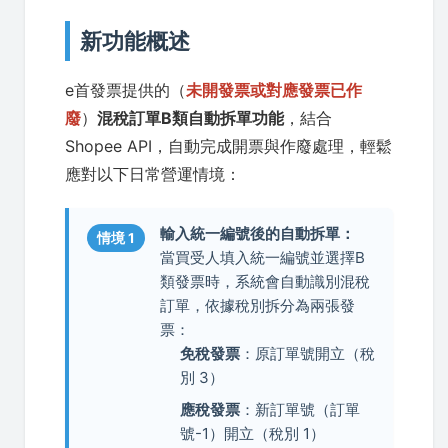
新功能概述
e首發票提供的（
未開發票或對應發票已作
廢
）
混稅訂單B類自動拆單功能
，結合
Shopee API，自動完成開票與作廢處理，輕鬆
應對以下日常營運情境：
輸入統一編號後的自動拆單：
情境 1
當買受人填入統一編號並選擇B
類發票時，系統會自動識別混稅
訂單，依據稅別拆分為兩張發
票：
免稅發票
：原訂單號開立（稅
別 3）
應稅發票
：新訂單號（訂單
號-1）開立（稅別 1）