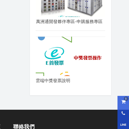
萬洲通開發夥伴專區-申購服務專區
雲端中獎發票說明
0
購物
0800
LI
策
聯絡我們