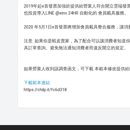
2019年起e首發票加強於提供給營業人符合開立雲端
也投資導入LINE @einv 24HR 自動化的 會員載具服務。
2020 年5月1日e首發票將增加會員載具整合服務，
注意: 如果你是蝦皮賣家，為了配合可以讓消費者知道
具訂單查詢。避免無法通知消費者而違反開立的規定。
如果營業人收到該調查函文，可下載 本範本修改提供
下載範本連結
https://chilp.it/fc6d318