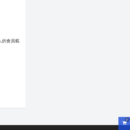
人的會員載
0
購物