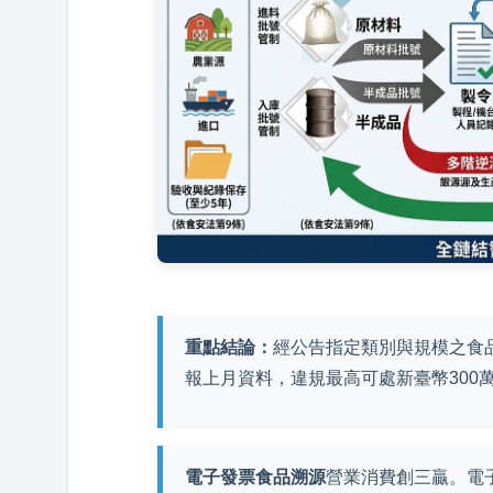
重點結論：
經公告指定類別與規模之食
報上月資料，違規最高可處新臺幣300
電子發票食品溯源
營業消費創三贏。電