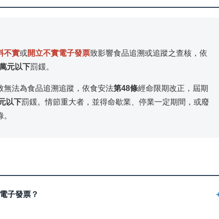
料不實
或
開立不實電子發票
致影響食品追溯或追蹤之查核，依
0萬元以下
罰鍰。
致無法為食品追溯追蹤，依食安法
第48條
經命限期改正，屆期
萬元以下
罰鍰。情節重大者，並得命歇業、停業一定期間，或廢
錄。
電子發票？