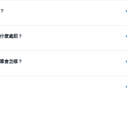
？
什麼處罰？
重會怎樣？