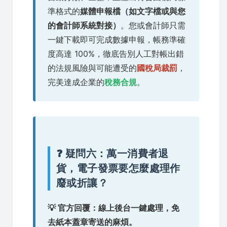
準格式的
媒體申報檔（如文字檔或與您
的會計師系統對接）
。您或會計師只需
一鍵下載即可完成數據申報，帳務準確
度高達 100%，徹底告別人工對帳出錯
的法規風險與可能遭受的
國稅局裁罰
，
完美達成企業的
稅務合規
。
❓ 疑問六：萬一消費者退
貨，電子發票要怎麼處理作
廢或折讓？
💡 官方回覆：線上後台一鍵處理，免
去紙本蓋章寄送的麻煩。