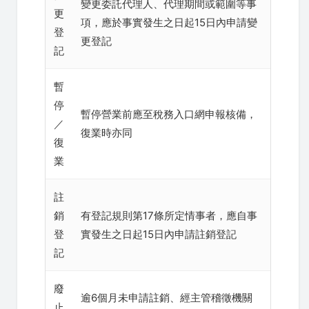
變更委託代理人、代理期間或範圍等事
更
項，應於事實發生之日起15日內申請變
登
更登記
記
暫
停
暫停營業前應至稅務入口網申報核備，
／
復業時亦同
復
業
註
銷
有登記規則第17條所定情事者，應自事
登
實發生之日起15日內申請註銷登記
記
廢
逾6個月未申請註銷、經主管稽徵機關
止