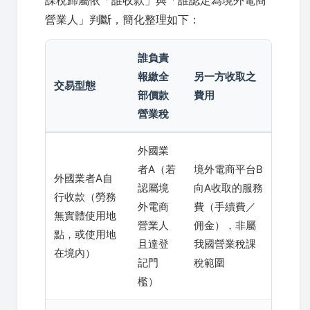
營業人」判斷，簡化整理如下：
誰負責
報繳全
另一方收取之
交易型態
部價款
費用
營業稅
外國業
者A（若
境外電商平台B
外國業者A自
認屬境
向A收取的服務
行收款（勞務
外電商
費（手續費／
無實體使用地
營業人
佣金），非屬
點，或使用地
且達登
我國營業稅課
在境內）
記門
稅範圍
檻）