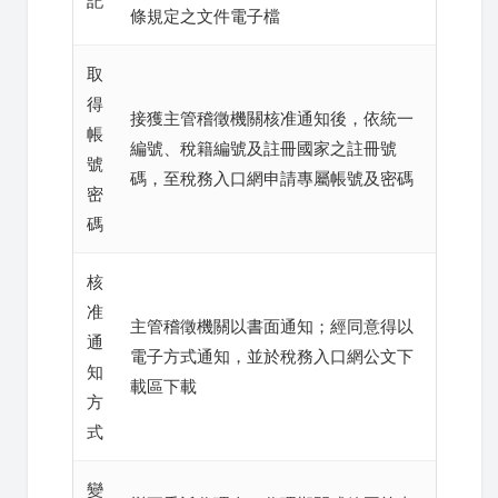
記
條規定之文件電子檔
取
得
接獲主管稽徵機關核准通知後，依統一
帳
編號、稅籍編號及註冊國家之註冊號
號
碼，至稅務入口網申請專屬帳號及密碼
密
碼
核
准
主管稽徵機關以書面通知；經同意得以
通
電子方式通知，並於稅務入口網公文下
知
載區下載
方
式
變