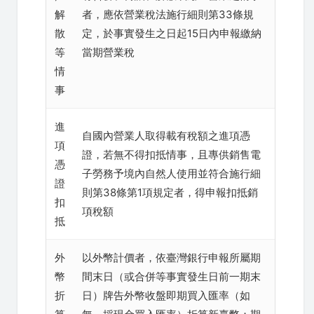
解
者，應依營業稅法施行細則第33條規
散
定，於事實發生之日起15日內申報繳納
等
當期營業稅
情
事
進
自國內營業人取得載有稅額之進項憑
項
證，若無不得扣抵情事，且專供銷售電
憑
子勞務予境內自然人使用並符合施行細
證
則第38條第1項規定者，得申報扣抵銷
扣
項稅額
抵
外
以外幣計價者，依臺灣銀行申報所屬期
幣
間末日（或合併等事實發生日前一期末
折
日）牌告外幣收盤即期買入匯率（如