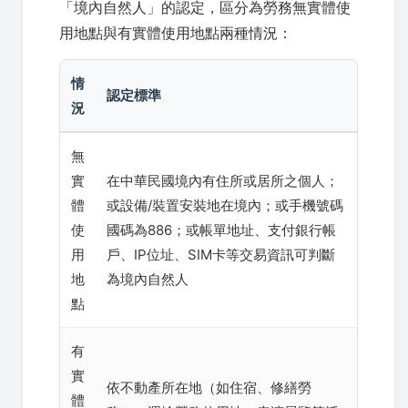
「境內自然人」的認定，區分為勞務無實體使
用地點與有實體使用地點兩種情況：
情
認定標準
況
無
實
在中華民國境內有住所或居所之個人；
體
或設備/裝置安裝地在境內；或手機號碼
使
國碼為886；或帳單地址、支付銀行帳
用
戶、IP位址、SIM卡等交易資訊可判斷
地
為境內自然人
點
有
實
依不動產所在地（如住宿、修繕勞
體