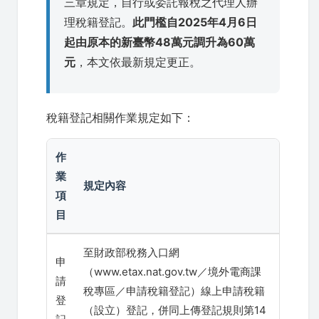
三章規定，自行或委託報稅之代理人辦
理稅籍登記。
此門檻自2025年4月6日
起由原本的新臺幣48萬元調升為60萬
元
，本文依最新規定更正。
稅籍登記相關作業規定如下：
作
業
規定內容
項
目
至財政部稅務入口網
申
（www.etax.nat.gov.tw／境外電商課
請
稅專區／申請稅籍登記）線上申請稅籍
登
（設立）登記，併同上傳登記規則第14