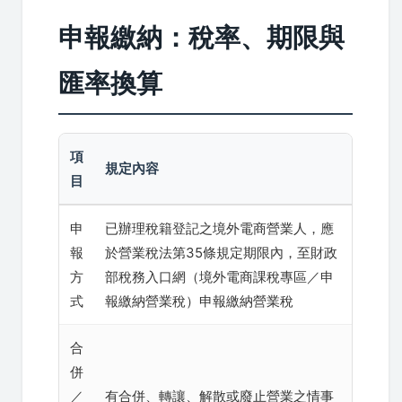
申報繳納：稅率、期限與
匯率換算
項
規定內容
目
申
已辦理稅籍登記之境外電商營業人，應
報
於營業稅法第35條規定期限內，至財政
方
部稅務入口網（境外電商課稅專區／申
式
報繳納營業稅）申報繳納營業稅
合
併
／
有合併、轉讓、解散或廢止營業之情事