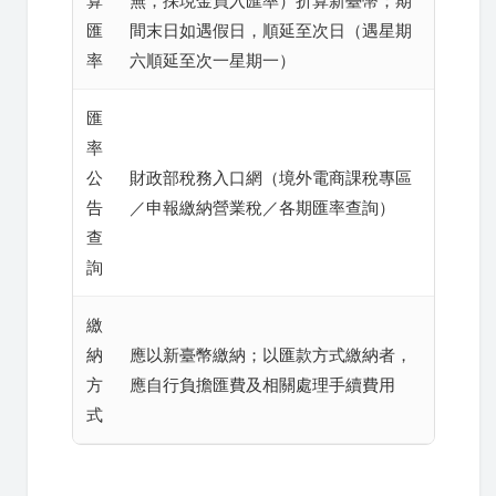
算
無，採現金買入匯率）折算新臺幣；期
匯
間末日如遇假日，順延至次日（遇星期
率
六順延至次一星期一）
匯
率
公
財政部稅務入口網（境外電商課稅專區
告
／申報繳納營業稅／各期匯率查詢）
查
詢
繳
納
應以新臺幣繳納；以匯款方式繳納者，
方
應自行負擔匯費及相關處理手續費用
式