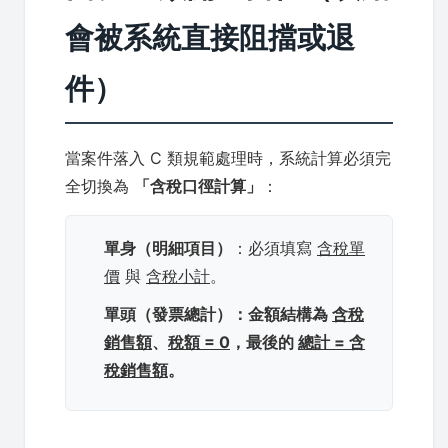
會被系統直接阻擋或退
件）
當案件落入 C 類規範處理時，系統計算必須完
全切換為
「含稅口徑計算」
：
單身（明細項目）
：必須填寫
含稅單
價
與
含稅小計
。
單頭（發票總計）
：金額結構為
含稅
銷售額
、
稅額 = 0
，最後的
總計 = 含
稅銷售額
。