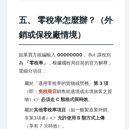
五、 零稅率怎麼辦？（外
銷或保稅廠情境）
如果買方統編輸入
00000000
， But 課稅別
為
「零稅率」
，根據國稅局目前的官方解釋，
需細分項目：
屬於「適用零稅率的貨物或勞務」
第 3 項
（即：
免稅商店
銷售給過境或出境旅客之貨
物）👉
必須走 C 類格式與時效
。
屬於
其他零稅率項目
（如一般製造業外銷、
非第3項者）👉
允許使用 B 類方式上傳
（享有 7 天時效）。