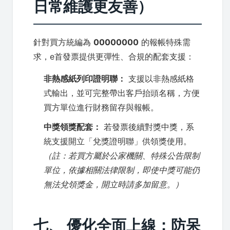
日常維護更友善）
針對買方統編為
00000000
的報帳特殊需
求，e首發票提供更彈性、合規的配套支援：
非熱感紙列印證明聯：
支援以非熱感紙格
式輸出，並可完整帶出客戶抬頭名稱，方便
買方單位進行財務留存與報帳。
中獎領獎配套：
若發票後續對獎中獎，系
統支援開立「兌獎證明聯」供領獎使用。
（註：若買方屬於公家機關、特殊公告限制
單位，依據相關法律限制，即使中獎可能仍
無法兌領獎金，開立時請多加留意。）
七、 優化全面上線：防呆