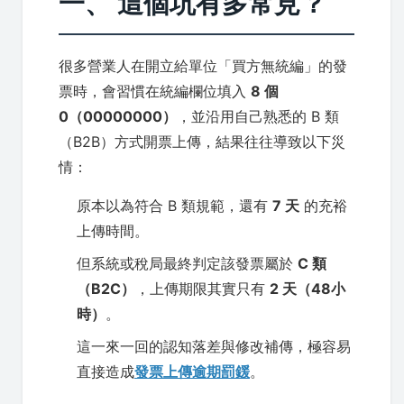
一、 這個坑有多常見？
很多營業人在開立給單位「買方無統編」的發
票時，會習慣在統編欄位填入
8 個
0（00000000）
，並沿用自己熟悉的 B 類
（B2B）方式開票上傳，結果往往導致以下災
情：
原本以為符合 B 類規範，還有
7 天
的充裕
上傳時間。
但系統或稅局最終判定該發票屬於
C 類
（B2C）
，上傳期限其實只有
2 天（48小
時）
。
這一來一回的認知落差與修改補傳，極容易
直接造成
發票上傳逾期罰鍰
。