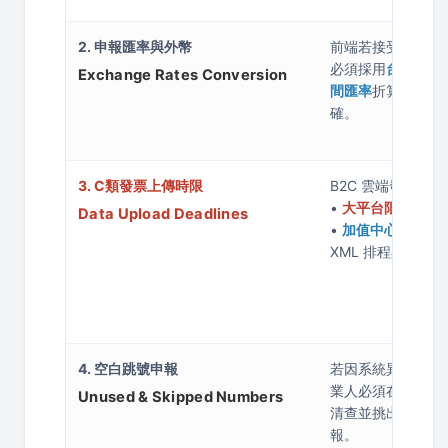
2. 申報匯率與外幣
前端若接受外幣交
必須採用
台灣財政
Exchange Rates Conversion
間匯率
折算新台幣
確。
3. C類發票上傳時限
B2C 雲端發票（
•
大平台限時 48 
Data Upload Deadlines
•
加值中心限時 24
XML 排程與 Turn
4. 空白跳號申報
若因系統異常或退
業人必須在單月 1
Unused & Skipped Numbers
清查並挑出所有
空
報。