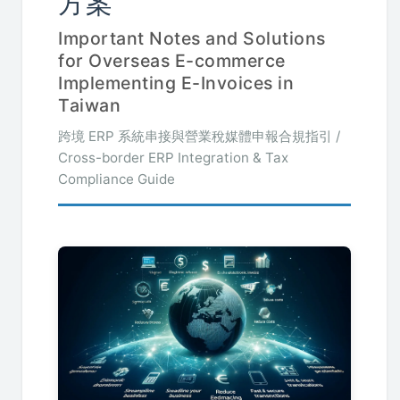
方案
Important Notes and Solutions
for Overseas E-commerce
Implementing E-Invoices in
Taiwan
跨境 ERP 系統串接與營業稅媒體申報合規指引 /
Cross-border ERP Integration & Tax
Compliance Guide