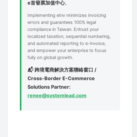
e首發票加值中心
。
Implementing eInv minimizes invoicing
errors and guarantees 100% legal
compliance in Taiwan. Entrust your
localized taxation, sequential numbering,
and automated reporting to e-Invoice,
and empower your enterprise to focus
fully on global growth.
📬 跨境電商解決方案聯絡窗口 /
Cross-Border E-Commerce
Solutions Partner:
renee@systemlead.com