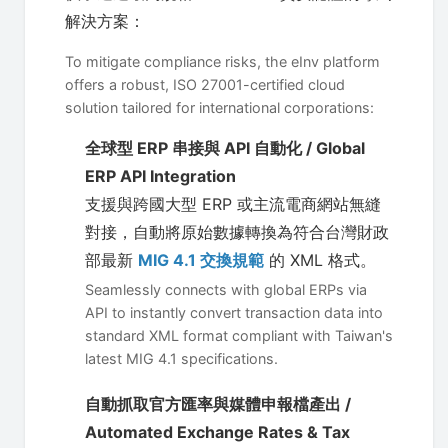
解決方案：
To mitigate compliance risks, the eInv platform
offers a robust, ISO 27001-certified cloud
solution tailored for international corporations:
全球型 ERP 串接與 API 自動化 / Global
ERP API Integration
支援與跨國大型 ERP 或主流電商網站無縫
對接，自動將原始數據轉換為符合台灣財政
部最新
MIG 4.1 交換規範
的 XML 格式。
Seamlessly connects with global ERPs via
API to instantly convert transaction data into
standard XML format compliant with Taiwan's
latest MIG 4.1 specifications.
自動抓取官方匯率與媒體申報檔產出 /
Automated Exchange Rates & Tax