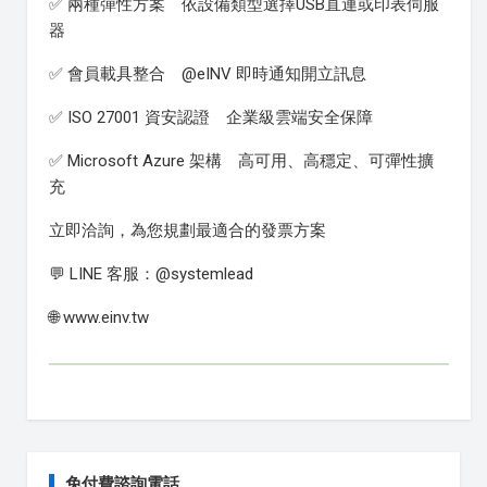
✅ 兩種彈性方案 依設備類型選擇USB直連或印表伺服
器
✅ 會員載具整合 @eINV 即時通知開立訊息
✅ ISO 27001 資安認證 企業級雲端安全保障
✅ Microsoft Azure 架構 高可用、高穩定、可彈性擴
充
立即洽詢，為您規劃最適合的發票方案
💬 LINE 客服：@systemlead
🌐 www.einv.tw
免付費諮詢電話