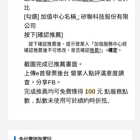
比
[勾選] 
加值中心名稱
 :
 矽聯科技股份有限
公司
按下
[
確認推薦
]
 按下確認推薦後，提示營業人「加值服務中心經
確認推薦後不可修改，是否確認
推薦?
」>
確定
。
截圖完成
已推薦
畫面
。
上傳e首發票後台 營業人點評滿意度調
查，分享FB
。
完成推薦均可免費獲得 
100
 元 點服務點
數，點數未使用可於續約時折抵
。
免付費諮詢電話