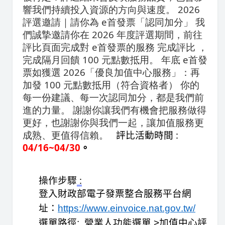
響我們持續投入資源的方向與速度。 2026
評選邀請｜請你為 e首發票「認同加分」 我
們誠摯邀請你在 2026 年度評選期間，前往
評比頁面完成對 e首發票的服務 完成評比 ，
完成隔月回饋 100 元點數抵用。 年底 e首發
票如獲選 2026「優良加值中心服務」：再
加發 100 元點數抵用（符合資格者） 你的
每一份建議、每一次認同加分，都是我們前
進的力量。 謝謝你讓我們有機會把服務做得
更好，也謝謝你與我們一起，讓加值服務更
成熟、更值得信賴。
評比活動
時間
:
04/16~04/30
。
操作步驟
 :
登入財政部電子發票整合服務平台網
址：
https://www.einvoice.nat.gov.tw/
選單
路徑:  
營業人功能
選單 >
加值中心評