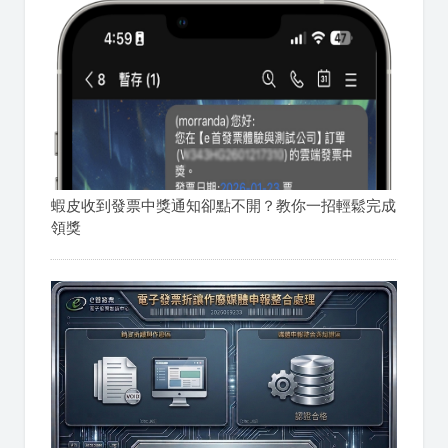
蝦皮收到發票中獎通知卻點不開？教你一招輕鬆完成
領獎