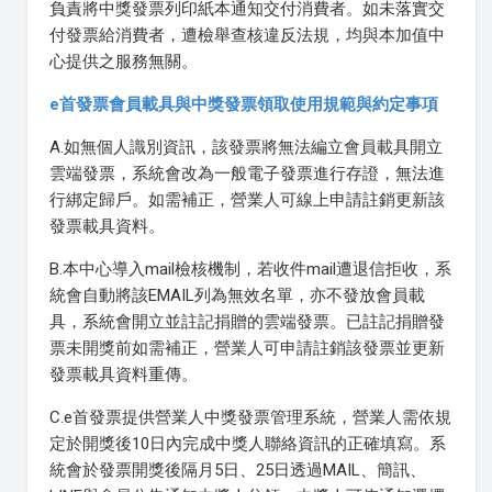
負責將中獎發票列印紙本通知交付消費者。如未落實交
付發票給消費者，遭檢舉查核違反法規，均與本加值中
心提供之服務無關。
e首發票會員載具與中獎發票領取使用規範與約定事項
A.如無個人識別資訊，該發票將無法編立會員載具開立
雲端發票，系統會改為一般電子發票進行存證，無法進
行綁定歸戶。如需補正，營業人可線上申請註銷更新該
發票載具資料。
B.本中心導入mail檢核機制，若收件mail遭退信拒收，系
統會自動將該EMAIL列為無效名單，亦不發放會員載
具，系統會開立並註記捐贈的雲端發票。已註記捐贈發
票未開獎前如需補正，營業人可申請註銷該發票並更新
發票載具資料重傳。
C.e首發票提供營業人中獎發票管理系統，營業人需依規
定於開獎後10日內完成中獎人聯絡資訊的正確填寫。系
統會於發票開獎後隔月5日、25日透過MAIL、簡訊、