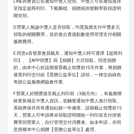
LINE與會員公告通知中獎人兌領。中獎人可依通知選擇
至指定超商列印、下載圖檔、捐贈或掛號郵寄取得證明
聯兌領。
D.營業人無論中獎人是否領取，均需負擔支付中獎多元
領取的相關費用，並於後台透過點數使用管理支付相關
服務費用。
E.同意e首發票會員載具，通知中獎人時可選擇【超商列
印】、【APP領獎】與【捐贈】方式領取。同意捐贈
的，由本中心於該期發票截止領獎前10天作業，將捐贈
發票列印交付給【受贈公益單位】請領，一律交由綠色
奇蹟公益服務網協會作業。
F.營業人於開獎後至截止列印前（3個月內），有義務聯
絡更新補足中獎人資訊，並觸發通知中獎人進行領取。
系統將保存所有通知紀錄一年備查。該期截止領獎前15
天，營業人可申請將未領取證明聯統一列印並支付掛號
費寄回營業人，自行管理交付消費者。如未申請，亦同
意授權本中心捐贈【受贈公益單位】處理。