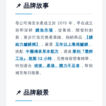
📌 品牌故事
母公司海安水產成立於 2015 年，早在成立
前即深耕
鰻魚市場
，從養殖、開發到創
新，逐步打造完整產業鏈。熱銷商品
【鰻
給力鱸鰻精】
，嚴選
五年以上養殖鱸鰻
，
搭配
中醫傳承草本配方
，透過
專利『甕粹
工法』 熬製 12 小時
，完整保留營養精華，
特別適合
術後、產後、體力不足者
，幫助
補充每日能量。
📌 品牌願景