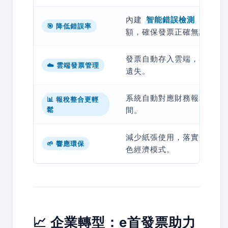
內建
智能錯誤檢測
，自動
🎯 降低錯誤率
額，確保發票正確無誤。
發票自動存入雲端，客戶可
☁️ 雲端發票管理
遺失。
系統自動對應財務報表，減
📊 報稅整合更輕
鬆
間。
減少紙張使用，落實企業
E
🌱 響應環保
色經濟模式。
📈 企業轉型：e首發票助力