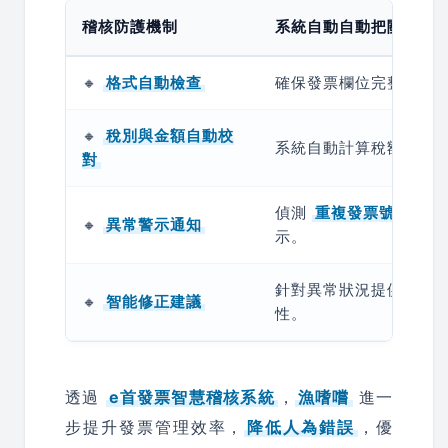
稽核防護機制
系統自動自動把關內容
🔸
格式自動檢查
確保發票欄位完整，避
🔸
稅別與金額自動校
系統自動計算稅額，減
對
偵測
重複發票號碼、統
🔸
異常警示通知
示。
針對異常狀況提供解決
🔸
智能修正建議
性。
透過
e首發票智慧稽核系統
，
漁嗜嚐
進一
步提升發票管理效率，
降低人為錯誤
，優