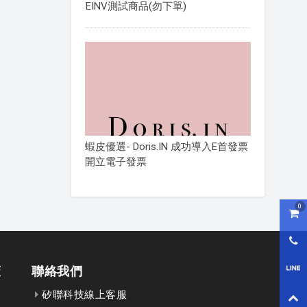
EINV測試商品(勿下單)
蝦皮優選- Doris.IN 成功導入E首發票
開立電子發票
0
購物
0800
策
聯絡我們
LI
矽聯科技線上客服
回到