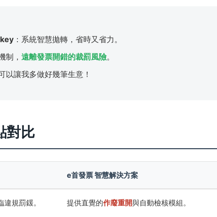
ey
：系統智慧拋轉，省時又省力。
機制，
遠離發票開錯的裁罰風險
。
可以讓我多做好幾筆生意！
點對比
e首發票 智慧解決方案
臨違規罰鍰。
提供直覺的
作廢重開
與自動檢核模組。