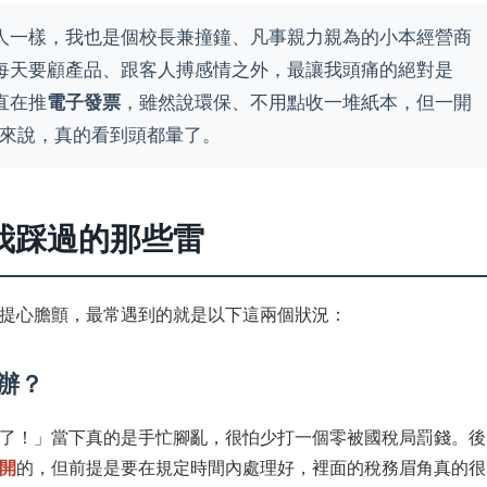
人一樣，我也是個校長兼撞鐘、凡事親力親為的小本經營商
每天要顧產品、跟客人搏感情之外，最讓我頭痛的絕對是
直在推
電子發票
，雖然說環保、不用點收一堆紙本，但一開
拍來說，真的看到頭都暈了。
我踩過的那些雷
提心膽顫，最常遇到的就是以下這兩個狀況：
辦？
了！」當下真的是手忙腳亂，很怕少打一個零被國稅局罰錢。後
開
的，但前提是要在規定時間內處理好，裡面的稅務眉角真的很