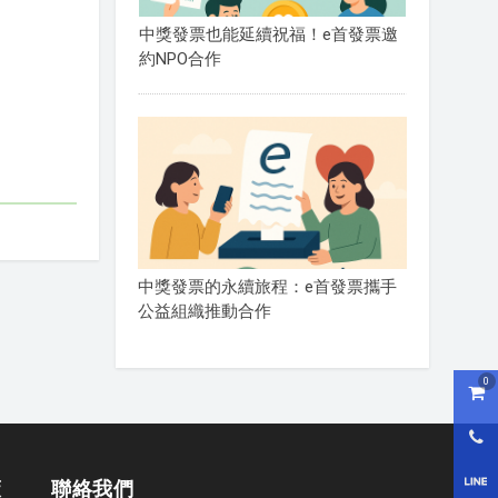
中獎發票也能延續祝福！e首發票邀
約NPO合作
中獎發票的永續旅程：e首發票攜手
公益組織推動合作
0
購物
0800
LI
策
聯絡我們