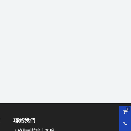
0
購物
策
聯絡我們
0800
矽聯科技線上客服