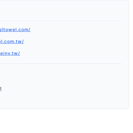
sltowel.com/
el.com.tw/
.einv.tw/
號