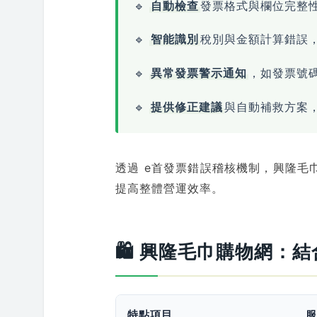
🔹
自動檢查
發票格式與欄位完整
🔹
智能識別
稅別與金額計算錯誤
🔹
異常發票警示通知
，如發票號
🔹
提供修正建議
與自動補救方案
透過 e首發票錯誤稽核機制，興隆毛
提高整體營運效率。
🛍 興隆毛巾購物網：
特點項目