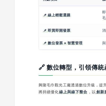
即
📌 線上輕鬆選購
📌 即買即開發票
📌 數位發票 × 智慧管理
與
🔗 數位轉型，引領傳
興隆毛巾觀光工廠透過數位升級，提
將持續優化
線上與線下整合
，以
創新