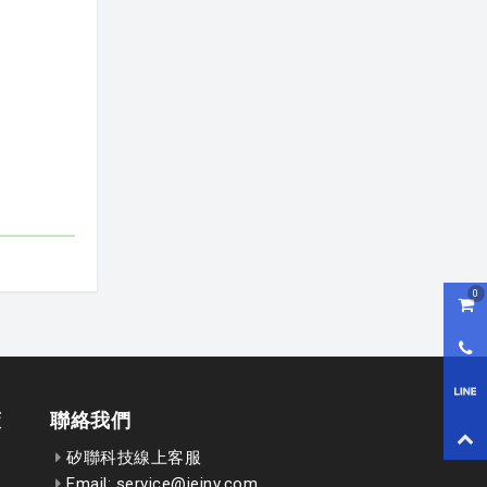
0
購物
0800
LI
策
聯絡我們
回到
矽聯科技線上客服
Email: service@ieinv.com