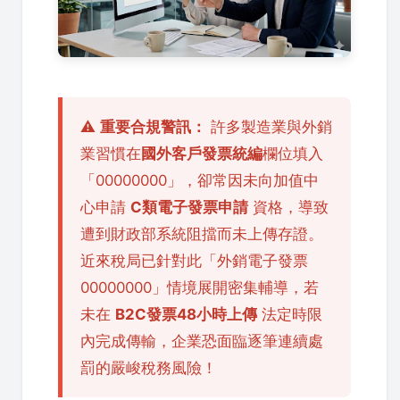
⚠️
重要合規警訊：
許多製造業與外銷
業習慣在
國外客戶發票統編
欄位填入
「00000000」，卻常因未向加值中
心申請
C類電子發票申請
資格，導致
遭到財政部系統阻擋而未上傳存證。
近來稅局已針對此「外銷電子發票
00000000」情境展開密集輔導，若
未在
B2C發票48小時上傳
法定時限
內完成傳輸，企業恐面臨逐筆連續處
罰的嚴峻稅務風險！