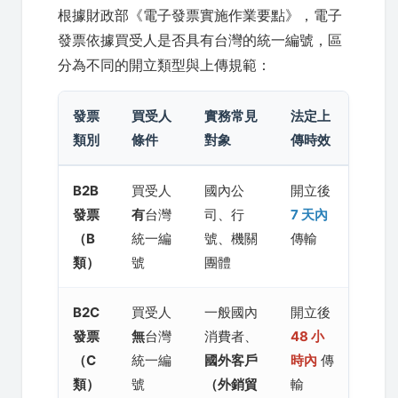
根據財政部《電子發票實施作業要點》，電子
發票依據買受人是否具有台灣的統一編號，區
分為不同的開立類型與上傳規範：
發票
買受人
實務常見
法定上
類別
條件
對象
傳時效
B2B
買受人
國內公
開立後
發票
有
台灣
司、行
7 天內
（B
統一編
號、機關
傳輸
類）
號
團體
B2C
買受人
一般國內
開立後
發票
無
台灣
消費者、
48 小
（C
統一編
國外客戶
時內
傳
類）
號
（外銷貿
輸