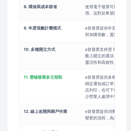
8. 環保與成本節省
使用電子發票可以大幅降
用。這對於希望降低成本
9. 年度張數計費模式
e首發票提供年度張數計
與加購張數，靈活應對不
10. 多種開立方式
e首發票支持雲 POS 介
匯入開立的選項，此外還可
靈活性和高效性。
11. 雲端發票多元領取
e首發票提供多種發票領取
綁定通知或訂單查詢來得知
店列印，也可下載圖檔通過財
少營業人處理中獎發票的
12. 線上改開與歸戶作業
e首發票提供消費者線上
變更的流程，為消費者提