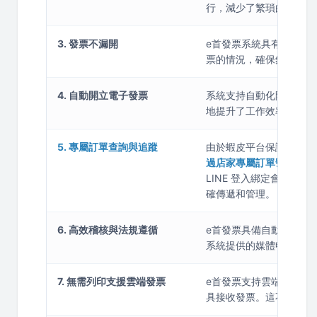
行，減少了繁瑣的操作流
3. 發票不漏開
e首發票系統具有自動稽
票的情況，確保銷售記錄
4. 自動開立電子發票
系統支持自動化開立電子
地提升了工作效率，並減
5. 專屬訂單查詢與追蹤
由於蝦皮平台保護消費者
過店家專屬訂單號碼查詢
LINE 登入綁定會員載
確傳遞和管理。
6. 高效稽核與法規遵循
e首發票具備自動化稽核
系統提供的媒體申報功能
7. 無需列印支援雲端發票
e首發票支持雲端發票功
具接收發票。這不僅節省