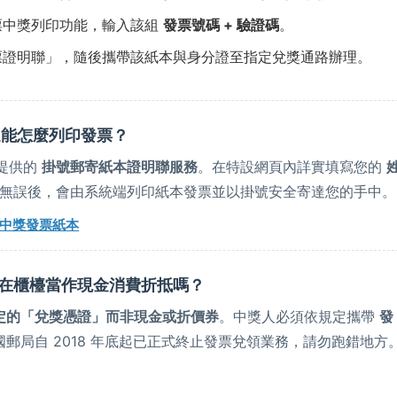
票中獎列印功能，輸入該組
發票號碼 + 驗證碼
。
票證明聯」，隨後攜帶該紙本與身分證至指定兌獎通路辦理。
還能怎麼列印發票？
方提供的
掛號郵寄紙本證明聯服務
。在特設網頁內詳實填寫您的
無誤後，會由系統端列印紙本發票並以掛號安全寄達您的手中。
中獎發票紙本
接在櫃檯當作現金消費折抵嗎？
定的「兌獎憑證」而非現金或折價券
。中獎人必須依規定攜帶
發
郵局自 2018 年底起已正式終止發票兌領業務，請勿跑錯地方