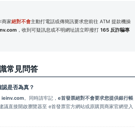
作商家
絕對不會
主動打電話或傳簡訊要求您前往 ATM 提款機操
inv.com
，收到可疑訊息或不明網址請立即撥打
165 反詐騙專
騙辨識常見問答
確認是否為真？
的
ieinv.com
。同時請牢記，
e首發票絕對不會要求您提供銀行帳
建議直接開啟瀏覽器至 e首發票官方網站或原購買商家官網登入