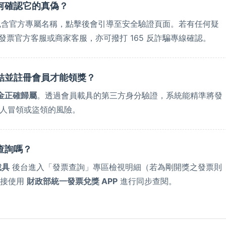
何確認它的真偽？
定包含官方專屬名稱，點擊後會引導至安全驗證頁面。若有任何疑
發票官方客服或商家客服，亦可撥打 165 反詐騙專線確認。
結並註冊會員才能領獎？
金正確歸屬
。透過會員載具的第三方身分驗證，系統能精準將發
人冒領或盜領的風險。
查詢嗎？
載具
後台進入「發票查詢」專區檢視明細（若為剛開獎之發票則
直接使用
財政部統一發票兌獎 APP
進行同步查閱。