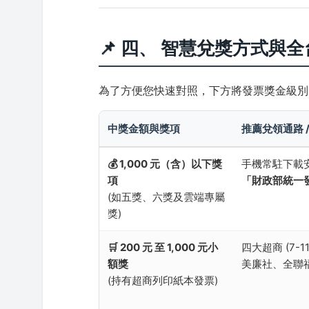
📌 四、 智慧兌獎方式與
為了方便您快速對照，下方將發票獎金級別
中獎金額與獎項
推薦兌領通路 /
💰 1,000 元（含）以下獎
手機常駐下載
項
「財政部統一發
(如五獎、六獎及雲端專屬
獎)
🛒 200 元 至 1,000 元小
四大超商 (7-1
額獎
美廉社、全聯
(持有超商列印紙本發票)