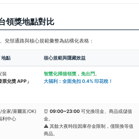
全台領獎地點對比
、兌領通路與核心規範彙整為結構化表格：
 地點
核心規範與隱藏效益
安裝
智慧化掃描領獎，免出門
。
票兌獎 APP」
大福利：全面免扣 0.4% 印花稅！
1/全家/萊爾富/OK)
⏰
09:00~23:00
可兌換現金、商品或儲值
福利中心
金。
⚠️ 其餘大夜時段因庫存金限制，僅限換等值
商品。