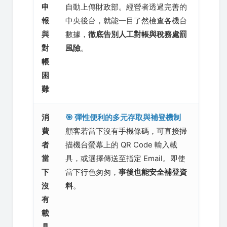
申
自動上傳財政部。經營者透過完善的
報
中央後台，就能一目了然檢查各機台
與
數據，
徹底告別人工對帳與稅務處罰
對
風險
。
帳
困
難
消
🎯 彈性便利的多元存取與補登機制
費
顧客若當下沒有手機條碼，可直接掃
者
描機台螢幕上的 QR Code 輸入載
當
具，或選擇傳送至指定 Email。即使
下
當下行色匆匆，
事後也能安全補登資
沒
料
。
有
載
具