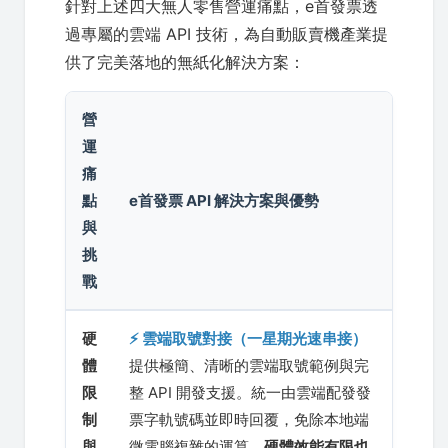
針對上述四大無人零售營運痛點，e首發票透
過專屬的雲端 API 技術，為自動販賣機產業提
供了完美落地的無紙化解決方案：
營
運
痛
點
e首發票 API 解決方案與優勢
與
挑
戰
硬
⚡ 雲端取號對接（一星期光速串接）
體
提供極簡、清晰的雲端取號範例與完
限
整 API 開發支援。統一由雲端配發發
制
票字軌號碼並即時回覆，免除本地端
與
微電腦複雜的運算。
硬體效能有限也