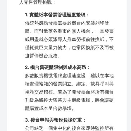
人零售管理挑戰：
1. 實體紙本發票管理極度繁瑣：
傳統熱感應發票需要於機台內安裝列印硬
體。面對散落各縣市的無人機台，一旦發票
紙用盡就必須派專人舟車勞頓前往換紙，不
僅耗費巨大量力物力，也常因換紙不及而被
迫暫停機台服務。
2. 機台舊硬體限制與成本高昂：
多數販賣機微電腦處理速度慢，難以在本地
端處理複雜的發票開立、綁定、載具呼叫與
複雜交易稽核。若為了開發票而將所有機台
升級為觸控大螢幕與主機級電腦，將會讓硬
體購置成本呈倍數暴增。
3. 後台申報與報稅負擔沉重：
公司缺乏一個集中化的後台來即時監控所有