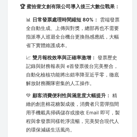
🏆 蜜拾壹文創有限公司導入後三大數位戰果：
📊
日常發票處理時間縮短 80%：
雲端發票
全自動生成、上傳與對獎，總部再也不需要
指派專人巡迴全台機台更換熱感應紙，大幅
省下實體維護成本。
📈
雙月報稅效率與正確率激增：
發票歷史
記錄與財務報表與 e首發票後台完美整合，
自動化檢核功能將出錯率降至近乎零，徹底
解放財務團隊密集的人工操作。
💚
顧客消費便利性與滿意度大幅提升：
精
緻的創意棉花糖製成後，消費者只需彈指間
用手機載具掃碼儲存或接收 Email 即可，製
程與拿發票同樣乾淨流暢，完美契合現代人
的環保減碳生活風尚。