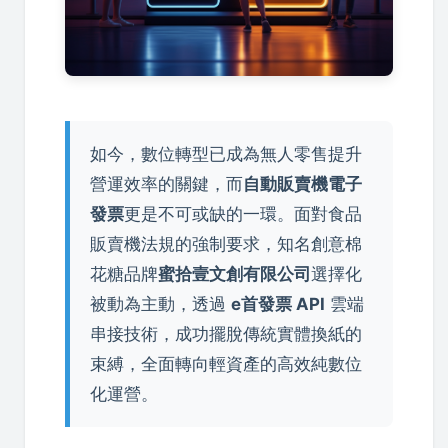
如今，數位轉型已成為無人零售提升
營運效率的關鍵，而
自動販賣機電子
發票
更是不可或缺的一環。面對食品
販賣機法規的強制要求，知名創意棉
花糖品牌
蜜拾壹文創有限公司
選擇化
被動為主動，透過
e首發票 API
雲端
串接技術，成功擺脫傳統實體換紙的
束縛，全面轉向輕資產的高效純數位
化運營。