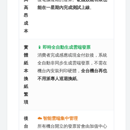
高
能在一星期內完成測試上線
。
昂
成
本
實
📱 即時全自動生成雲端發票
體
消費者完成感應或現金付款後，系統
紙
全自動非同步生成雲端發票，不需在
本
機台內安裝列印硬體，
全台機台再也
換
不用派專人巡迴換紙
。
紙
繁
瑣
後
☁️ 智能雲端集中管理
台
所有機台開立的發票皆會由加值中心