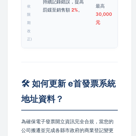
持續記錄錯誤，提高
最高
依
罰鍰至銷售額
2%
。
30,000
限
元
期
改
正)
🛠️ 如何更新 e首發票系統
地址資料？
為確保電子發票開立資訊完全合規，當您的
公司搬遷並完成各縣市政府的商業登記變更