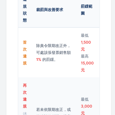
規
罰鍰範
裁罰與改善要求
狀
圍
態
最低
首
1,500
除責令限期改正外，
次
元
可處該張發票銷售額
違
最高
1%
的罰鍰。
規
15,000
元
再
次
違
最低
規
3,000
若未依限期改正，或
元
(未