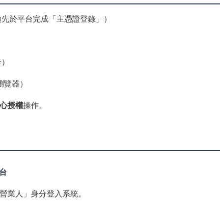
須先於平台完成「主憑證登錄」）
卡）
瀏覽器）
心授權
操作。
平台
營業人」身分登入系統。