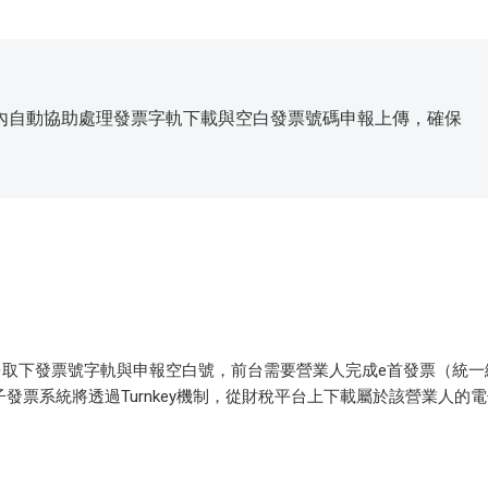
內自動協助處理發票字軌下載與空白發票號碼申報上傳，確保
台取下發票號字軌與申報空白號，前台需要營業人完成e首發票（統一
電子發票系統將透過Turnkey機制，從財稅平台上下載屬於該營業人的