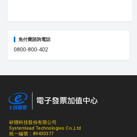
免付費諮詢電話
0800-800-402
矽聯科技股份有限公司
Systemlead Technologies Co.,Ltd
統一編號：89430377