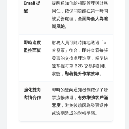
Email 提
提醒通知信給相關管理與財務
醒
同仁，確保問題能在第一時間
被妥善處理，
全面降低人為逾
期風險
。
即時進度
財務人員可隨時隨地透過「e
監控面板
首發票」後台，即時查看每張
發票的交換處理進度，精準快
速掌握每筆 B2B 交易與對帳
狀態，
顯著提升作業效率
。
強化雙向
即時的雙向通知機制確保了發
客情合作
票流暢傳遞，
有效增強客戶滿
意度
，避免後續因為發票退件
或逾期造成的對帳爭議。