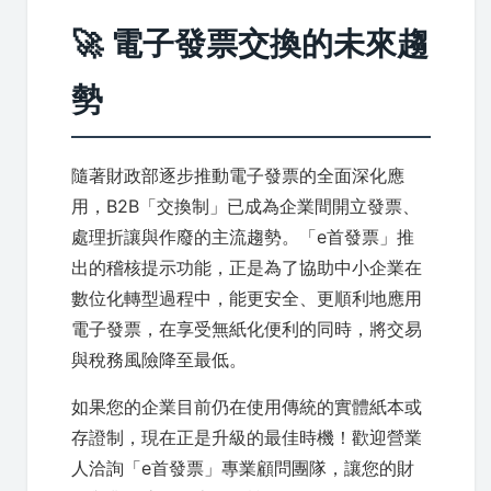
🚀 電子發票交換的未來趨
勢
隨著財政部逐步推動電子發票的全面深化應
用，B2B「交換制」已成為企業間開立發票、
處理折讓與作廢的主流趨勢。「e首發票」推
出的稽核提示功能，正是為了協助中小企業在
數位化轉型過程中，能更安全、更順利地應用
電子發票，在享受無紙化便利的同時，將交易
與稅務風險降至最低。
如果您的企業目前仍在使用傳統的實體紙本或
存證制，現在正是升級的最佳時機！歡迎營業
人洽詢「e首發票」專業顧問團隊，讓您的財