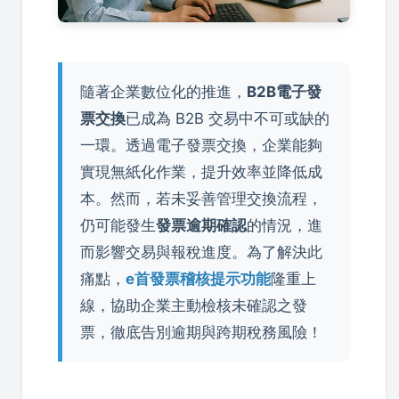
隨著企業數位化的推進，
B2B電子發
票交換
已成為 B2B 交易中不可或缺的
一環。透過電子發票交換，企業能夠
實現無紙化作業，提升效率並降低成
本。然而，若未妥善管理交換流程，
仍可能發生
發票逾期確認
的情況，進
而影響交易與報稅進度。為了解決此
痛點，
e首發票稽核提示功能
隆重上
線，協助企業主動檢核未確認之發
票，徹底告別逾期與跨期稅務風險！