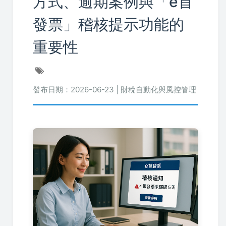
方式、逾期案例與「e首
發票」稽核提示功能的
重要性
發布日期：2026-06-23 | 財稅自動化與風控管理