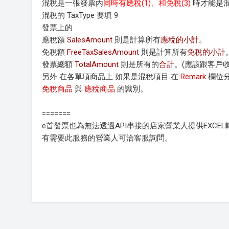
混稅是一張發票內
同時有應稅(1)、和免稅(3)
時才能是混
混稅的 TaxType 要填 9
發票上的
應稅額
SalesAmount
則是計算所有
應稅的小計
。
免稅額
FreeTaxSalesAmount
則是計算所有
免稅的小計
發票總額
TotalAmount
則是所有的
合計
。(應該跟客戶
另外 在各單項商品上 如果是混稅項目 在
Remark
欄位
免稅商品
與
應稅商品
的識別。
=======
e首發票也為無法透過API串接的店家營業人提供EXCE
有需要此服務的營業人可洽客服詢問。