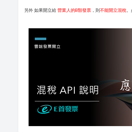
另外 如果開立給
營業人的B類發票
，則
不能開立混稅
。