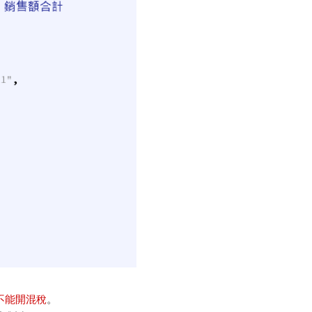
不能開混稅
。