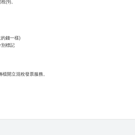
稅(9)。
。
收的錢一樣)
分別標記
L轉檔開立混稅發票服務。