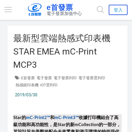
e首發票
登入
電子發票加值中心
最新型雲端熱感式印表機
STAR EMEA mC-Print
MCP3
E首發票
電子發票
電子發票列印
電子發票雲列印
熱感紙印表機
IOT雲列印
2019/03/30
Star的
mC-Print2™
和
mC-Print3™
收據打印機
結合了高
級功能和高功能性，
是Star的新mCollection的一部分，
其設計旨在美觀地配合未來零售和酒店環境的時尚現代