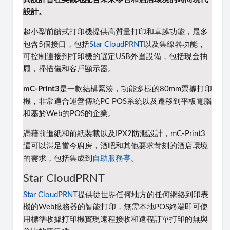
設計。
超小型前饋式打印機提供高質量打印和卓越功能，最多
包含5個接口，包括
Star CloudPRNT
以及集線器功能，
可控制連接到打印機的選定USB外圍設備，包括現金抽
屜，掃描儀和客戶顯示器。
mC-Print3
是一款結構緊湊，功能多樣的80mm票據打印
機，非常適合運營傳統PC POS系統以及遷移到平板電腦
和基於Web的POS的企業。
憑藉前進紙和前紙裝載以及IPX2防濺設計，mC-Print3
還可以滿足當今廚房，酒吧和其他要求苛刻的酒店環境
的需求，包括集成到
自助服務亭
。
Star CloudPRNT
Star CloudPRNT
提供從世界任何地方的任何網絡到印表
機的Web服務器的智能打印，無需本地POS終端即可使
用標準收據打印機實現遠程接收和遠程訂單打印的無與